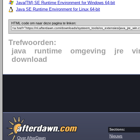
Java(TM) SE Runtime Environment for Windows 64-bit
Java SE Runtime Environment for Linux 64-bit
HTML code om naar deze pagina te linken:
Trefwoorden:
java
runtime
omgeving
jre
vi
download
Sections:
Nieuws
Over AfterDawn