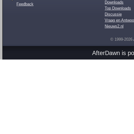
Downloads
Feedback
Top Downloads
Discussie
Vraag en Antwoo
Nieuws2.nl
© 1999-2026
AfterDawn is p