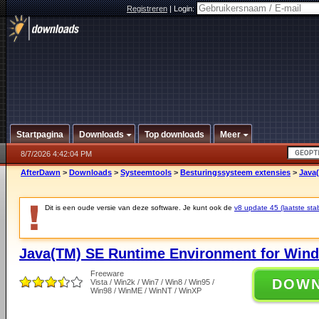
Registreren
|
Login:
Startpagina
Downloads
Top downloads
Meer
8/7/2026 4:42:04 PM
AfterDawn
>
Downloads
>
Systeemtools
>
Besturingssysteem extensies
>
Java
Dit is een oude versie van deze software. Je kunt ook de
v8 update 45 (laatste stab
Java(TM) SE Runtime Environment for Wind
Freeware
DOW
Vista / Win2k / Win7 / Win8 / Win95 /
Win98 / WinME / WinNT / WinXP