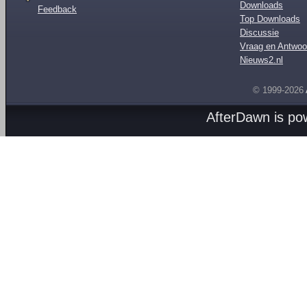
Downloads
Feedback
Top Downloads
Discussie
Vraag en Antwoo
Nieuws2.nl
© 1999-2026
AfterDawn is p