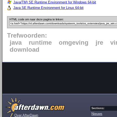
Java(TM) SE Runtime Environment for Windows 64-bit
Java SE Runtime Environment for Linux 64-bit
HTML code om naar deze pagina te linken:
Trefwoorden:
java
runtime
omgeving
jre
vi
download
Sections:
Nieuws
Over AfterDawn