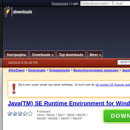
Registreren
|
Login:
Startpagina
Downloads
Top downloads
Meer
8/8/2026 8:55:48 PM
AfterDawn
>
Downloads
>
Systeemtools
>
Besturingssysteem extensies
>
Java
Dit is een oude versie van deze software. Je kunt ook de
v8 update 45 (laatste stab
Java(TM) SE Runtime Environment for Wind
Freeware
DOW
Vista / Win2k / Win7 / Win8 / Win95 /
Win98 / WinME / WinNT / WinXP