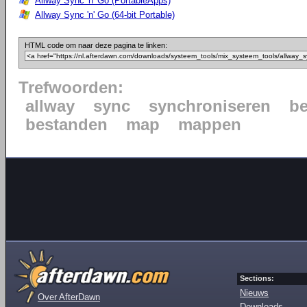
Allway Sync 'n' Go (PortableApps)
Allway Sync 'n' Go (64-bit Portable)
HTML code om naar deze pagina te linken:
Trefwoorden:
allway
sync
synchroniseren
b
bestanden
map
mappen
Sections:
Nieuws
Over AfterDawn
Downloads