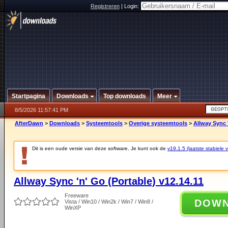
Registreren
|
Login:
Startpagina
Downloads
Top downloads
Meer
8/5/2026 11:57:41 PM
AfterDawn
>
Downloads
>
Systeemtools
>
Overige systeemtools
>
Allway Sync '
Dit is een oude versie van deze software. Je kunt ook de
v19.1.5 (laatste stabiele v
Allway Sync 'n' Go (Portable) v12.14.11
Freeware
DOW
Vista / Win10 / Win2k / Win7 / Win8 /
WinXP