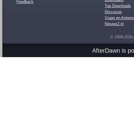
Feedback
Top Downloads
Discussie
Vraag en Antwoo
Nieuws2.nl
© 1999-2026
AfterDawn is p