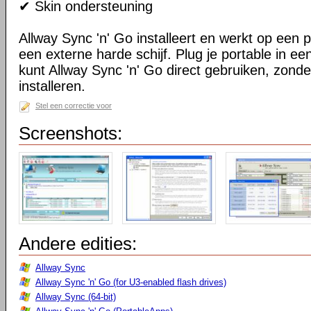
✔ Skin ondersteuning
Allway Sync 'n' Go installeert en werkt op een 
een externe harde schijf. Plug je portable in 
kunt Allway Sync 'n' Go direct gebruiken, zond
installeren.
Stel een correctie voor
Screenshots:
Andere edities:
Allway Sync
Allway Sync 'n' Go (for U3-enabled flash drives)
Allway Sync (64-bit)