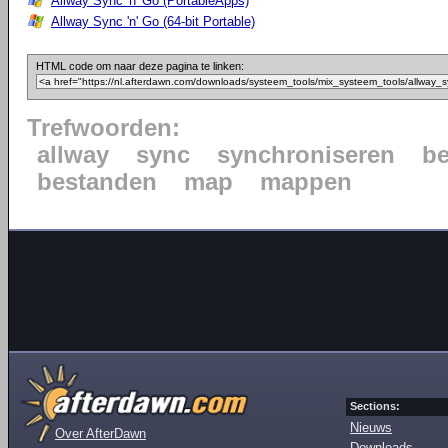
Allway Sync 'n' Go (PortableApps)
Allway Sync 'n' Go (64-bit Portable)
HTML code om naar deze pagina te linken:
Trefwoorden:
allway
sync
synchroniseren
b
bestanden
map
mappen
Sections:
Nieuws
Over AfterDawn
Downloads