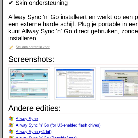
✔ Skin ondersteuning
Allway Sync 'n' Go installeert en werkt op een 
een externe harde schijf. Plug je portable in 
kunt Allway Sync 'n' Go direct gebruiken, zond
installeren.
Stel een correctie voor
Screenshots:
Andere edities:
Allway Sync
Allway Sync 'n' Go (for U3-enabled flash drives)
Allway Sync (64-bit)