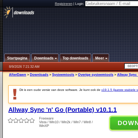
Registreren
|
Login:
Startpagina
Downloads
Top downloads
Meer
8/9/2026 7:21:32 AM
AfterDawn
>
Downloads
>
Systeemtools
>
Overige systeemtools
>
Allway Sync '
Dit is een oude versie van deze software. Je kunt ook de
v19.1.5 (laatste stabiele v
Allway Sync 'n' Go (Portable) v10.1.1
Freeware
DOW
Vista / Win10 / Win2k / Win7 / Win8 /
WinXP