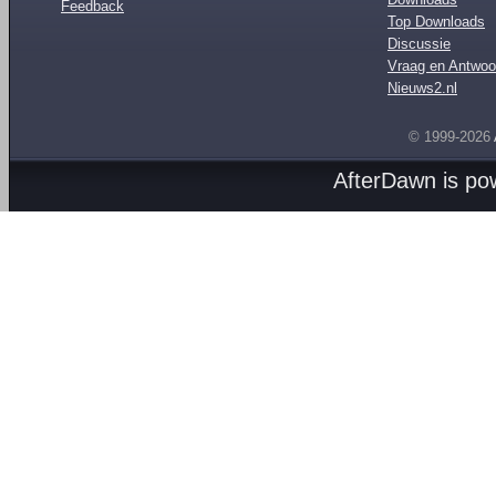
Feedback
Top Downloads
Discussie
Vraag en Antwoo
Nieuws2.nl
© 1999-2026
AfterDawn is p