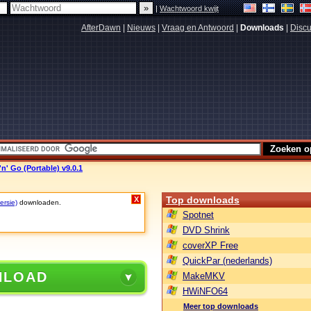
|
Wachtwoord kwijt
AfterDawn
|
Nieuws
|
Vraag en Antwoord
|
Downloads
|
Discu
n' Go (Portable) v9.0.1
Top downloads
X
ersie)
downloaden.
Spotnet
DVD Shrink
coverXP Free
QuickPar (nederlands)
NLOAD
MakeMKV
HWiNFO64
Meer top downloads