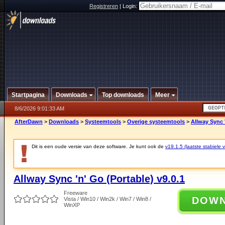
Registreren
|
Login:
Startpagina
Downloads
Top downloads
Meer
8/6/2026 9:01:33 AM
AfterDawn
>
Downloads
>
Systeemtools
>
Overige systeemtools
>
Allway Sync '
Dit is een oude versie van deze software. Je kunt ook de
v19.1.5 (laatste stabiele v
Allway Sync 'n' Go (Portable) v9.0.1
Freeware
DOW
Vista / Win10 / Win2k / Win7 / Win8 /
WinXP