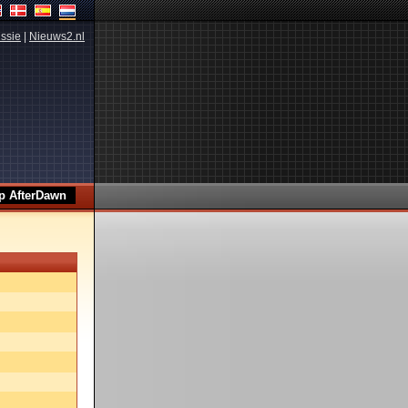
ssie
|
Nieuws2.nl