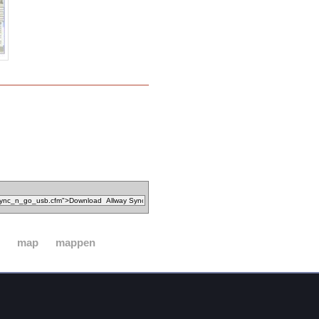
map
mappen