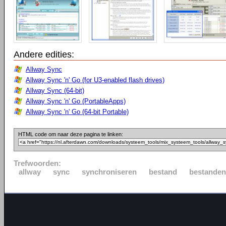
Andere edities:
Allway Sync
Allway Sync 'n' Go (for U3-enabled flash drives)
Allway Sync (64-bit)
Allway Sync 'n' Go (PortableApps)
Allway Sync 'n' Go (64-bit Portable)
HTML code om naar deze pagina te linken:
Trefwoorden:
allway
sync
synchroniseren
bestand
bestanden