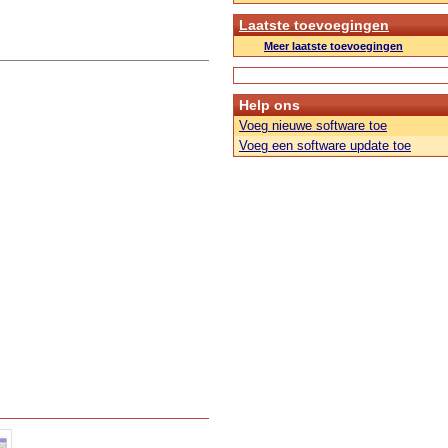
Laatste toevoegingen
Meer laatste toevoegingen
Help ons
Voeg nieuwe software toe
Voeg een software update toe