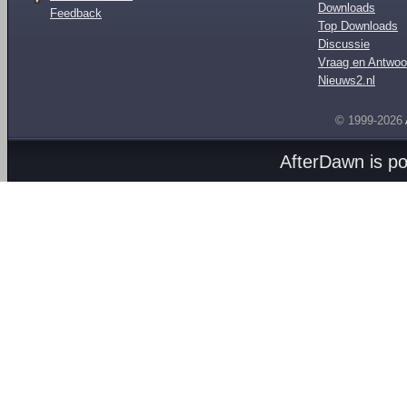
Downloads
Feedback
Top Downloads
Discussie
Vraag en Antwoo
Nieuws2.nl
© 1999-2026
AfterDawn is p