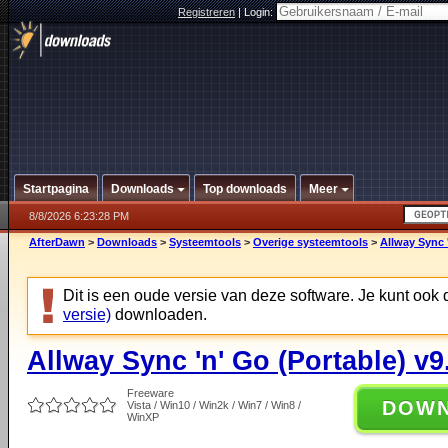
Registreren
|
Login:
Startpagina
Downloads
Top downloads
Meer
8/8/2026 6:23:28 PM
AfterDawn
>
Downloads
>
Systeemtools
>
Overige systeemtools
>
Allway Sync '
Dit is een oude versie van deze software. Je kunt ook
versie)
downloaden.
Allway Sync 'n' Go (Portable) v9
Freeware
DOW
Vista / Win10 / Win2k / Win7 / Win8 /
WinXP