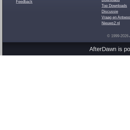
Feedback
Top Downloads
Discussie
Vraag en Antwoo
Nieuws2.nl
© 1999-2026
AfterDawn is p