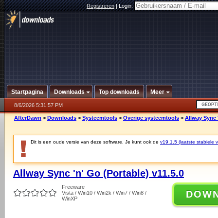
Registreren
|
Login:
Startpagina
Downloads
Top downloads
Meer
8/6/2026 5:31:57 PM
AfterDawn
>
Downloads
>
Systeemtools
>
Overige systeemtools
>
Allway Sync '
Dit is een oude versie van deze software. Je kunt ook de
v19.1.5 (laatste stabiele v
Allway Sync 'n' Go (Portable) v11.5.0
Freeware
DOW
Vista / Win10 / Win2k / Win7 / Win8 /
WinXP