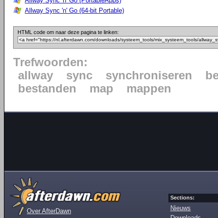
Allway Sync 'n' Go (PortableApps)
Allway Sync 'n' Go (64-bit Portable)
HTML code om naar deze pagina te linken:
Trefwoorden:
allway
sync
synchroniseren
b
bestanden
map
mappen
Sections:
Nieuws
Over AfterDawn
Downloads