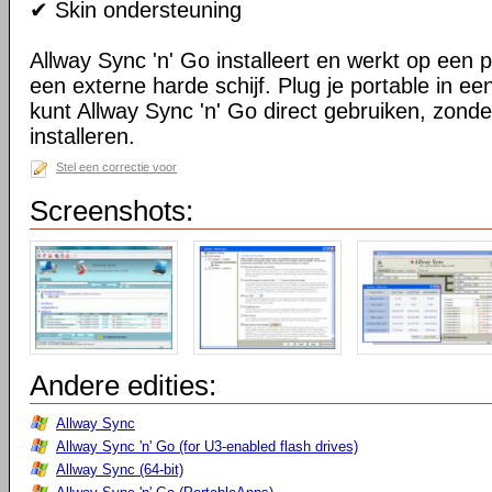
✔ Skin ondersteuning
Allway Sync 'n' Go installeert en werkt op een 
een externe harde schijf. Plug je portable in 
kunt Allway Sync 'n' Go direct gebruiken, zond
installeren.
Stel een correctie voor
Screenshots:
Andere edities:
Allway Sync
Allway Sync 'n' Go (for U3-enabled flash drives)
Allway Sync (64-bit)