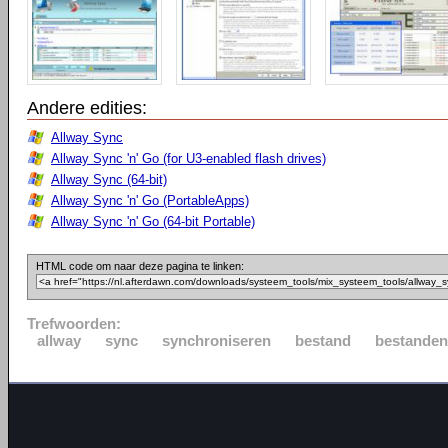
Andere edities:
Allway Sync
Allway Sync 'n' Go (for U3-enabled flash drives)
Allway Sync (64-bit)
Allway Sync 'n' Go (PortableApps)
Allway Sync 'n' Go (64-bit Portable)
HTML code om naar deze pagina te linken:
Trefwoorden:
allway
sync
synchroniseren
bestand
bestanden