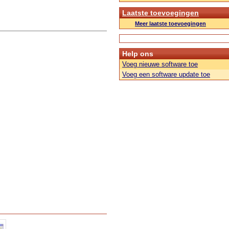
Laatste toevoegingen
Meer laatste toevoegingen
Help ons
Voeg nieuwe software toe
Voeg een software update toe