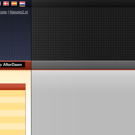
ssie
|
Nieuws2.nl