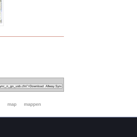
map
mappen