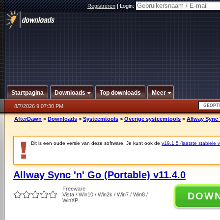
Registreren
|
Login:
Startpagina
Downloads
Top downloads
Meer
8/7/2026 9:07:30 PM
AfterDawn
>
Downloads
>
Systeemtools
>
Overige systeemtools
>
Allway Sync '
Dit is een oude versie van deze software. Je kunt ook de
v19.1.5 (laatste stabiele v
Allway Sync 'n' Go (Portable) v11.4.0
Freeware
DOW
Vista / Win10 / Win2k / Win7 / Win8 /
WinXP