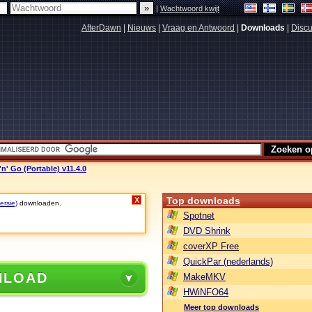
|
Wachtwoord kwijt
AfterDawn
|
Nieuws
|
Vraag en Antwoord
|
Downloads
|
Discu
n' Go (Portable) v11.4.0
Top downloads
X
ersie)
downloaden.
Spotnet
DVD Shrink
coverXP Free
QuickPar (nederlands)
NLOAD
MakeMKV
HWiNFO64
Meer top downloads