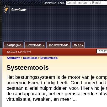
Registreren
|
Login:
Startpagina
Downloads
Top downloads
Meer
8/8/2026 1:16:07 PM
AfterDawn
>
Downloads
>
Systeemtools
Systeemtools
Het besturingssysteem is de motor van je compu
onderhoudsbeurt nodig heeft. Goed onderhoud i
bestaan allerlei hulpmiddelen voor. Hier vind je 
de randapparatuur, beheer geïnstalleerde softw
virtualisatie, tweaken, en meer ...