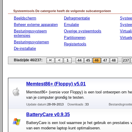
Systeemtools De catergorie heeft de volgende subcatergorieen
Beeldscherm
Defragmentatie
Syste
Beheer externe apparaten
Emulatie
Systee
Besturingssysteem
Overige systeemtools
Virtual
extensies
Partitioneren
Virtue
Besturingssystemen
Registertools
De-installatie
Bladzijde 46/237:
...
...
1
44
45
46
47
48
237
Memtest86+ (Floppy) v5.01
Memtest86+ (versie voor Floppy) is een tool ontworpen om h
van je computer grondig te testen.
Update datum:
28-09-2013
Downloads :
33
Bestandsgrootte
BatteryCare v0.9.35
BatteryCare is een tool waarmee je het gebruik en prestaties
van een moderne laptop kunt optimaliseren.