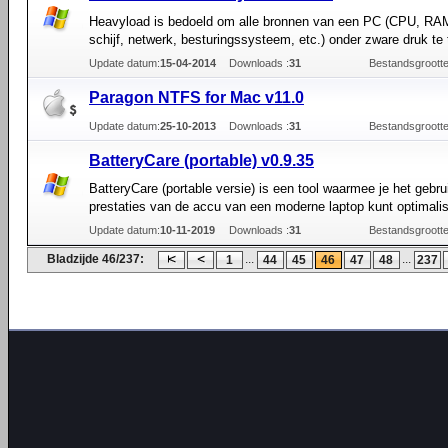
Heavyload is bedoeld om alle bronnen van een PC (CPU, RA
schijf, netwerk, besturingssysteem, etc.) onder zware druk te 
Update datum:
15-04-2014
Downloads :
31
Bestandsgrootte
Paragon NTFS for Mac v11.0
Update datum:
25-10-2013
Downloads :
31
Bestandsgrootte
BatteryCare (portable) v0.9.35
BatteryCare (portable versie) is een tool waarmee je het gebru
prestaties van de accu van een moderne laptop kunt optimali
Update datum:
10-11-2019
Downloads :
31
Bestandsgrootte
Bladzijde 46/237:
...
...
1
44
45
46
47
48
237