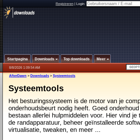
Registreren
|
Login:
Startpagina
Downloads
Top downloads
Meer
8/8/2026 1:09:54 AM
AfterDawn
>
Downloads
>
Systeemtools
Systeemtools
Het besturingssysteem is de motor van je compu
onderhoudsbeurt nodig heeft. Goed onderhoud i
bestaan allerlei hulpmiddelen voor. Hier vind je 
de randapparatuur, beheer geïnstalleerde softw
virtualisatie, tweaken, en meer ...