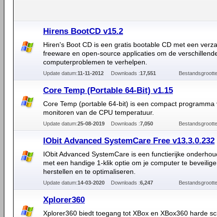
Hirens BootCD v15.2
Hiren's Boot CD is een gratis bootable CD met een verz
freeware en open-source applicaties om de verschillend
computerproblemen te verhelpen.
Update datum:
11-11-2012
Downloads :
17,551
Bestandsgrootte
Core Temp (Portable 64-Bit) v1.15
Core Temp (portable 64-bit) is een compact programma 
monitoren van de CPU temperatuur.
Update datum:
25-08-2019
Downloads :
7,050
Bestandsgrootte
IObit Advanced SystemCare Free v13.3.0.232
IObit Advanced SystemCare is een functierijke onderhou
met een handige 1-klik optie om je computer te beveilige
herstellen en te optimaliseren.
Update datum:
14-03-2020
Downloads :
6,247
Bestandsgrootte
Xplorer360
Xplorer360 biedt toegang tot XBox en XBox360 harde sch