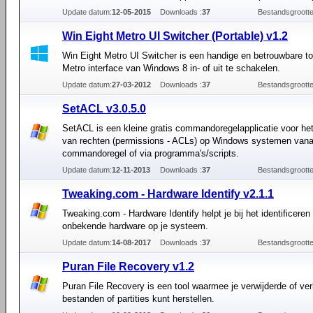
Update datum:
12-05-2015
Downloads :
37
Bestandsgrootte
Win Eight Metro UI Switcher (Portable) v1.2
Win Eight Metro UI Switcher is een handige en betrouwbare t
Metro interface van Windows 8 in- of uit te schakelen.
Update datum:
27-03-2012
Downloads :
37
Bestandsgrootte
SetACL v3.0.5.0
SetACL is een kleine gratis commandoregelapplicatie voor he
van rechten (permissions - ACLs) op Windows systemen vana
commandoregel of via programma's/scripts.
Update datum:
12-11-2013
Downloads :
37
Bestandsgrootte
Tweaking.com - Hardware Identify v2.1.1
Tweaking.com - Hardware Identify helpt je bij het identificeren
onbekende hardware op je systeem.
Update datum:
14-08-2017
Downloads :
37
Bestandsgrootte
Puran File Recovery v1.2
Puran File Recovery is een tool waarmee je verwijderde of ver
bestanden of partities kunt herstellen.