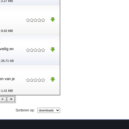
:
2.27 MB
:
8.92 MB
7
eilig en
:
26.71 kB
en van je
:
1.41 MB
Sorteren op: