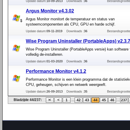
Update datum:
10-09-2013
Downloads :
36
Bestandsgrootte
Argus Monitor v4.3.02
Argus Monitor monitort de temperatuur en status van
systeemcomponenten als CPU, GPU en harde schijf.
Update datum:
09-11-2019
Downloads :
36
Bestandsgrootte
Wise Program Uninstaller (PortableApps) v2.3.
Wise Program Uninstaller (PortableApps versie) kan software v
volledig de-installeren.
Update datum:
01-03-2020
Downloads :
36
Bestandsgrootte
Performance Monitor v4.1.2
Performance Monitor is een klein programma dat de statistiek
CPU, geheugen, schijven en netwerk weergeeft.
Update datum:
26-09-2013
Downloads :
35
Bestandsgrootte
Bladzijde 44/237:
...
...
1
42
43
44
45
46
237