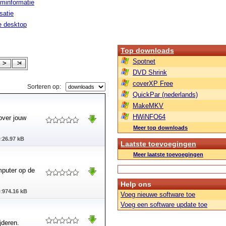
minformatie
isatie
le desktop
Top downloads
Spotnet
DVD Shrink
coverXP Free
Sorteren op:
QuickPar (nederlands)
MakeMKV
HWiNFO64
over jouw
Meer top downloads
:
26.97 kB
Laatste toevoegingen
Meer laatste toevoegingen
mputer op de
Help ons
:
974.16 kB
Voeg nieuwe software toe
Voeg een software update toe
jderen.