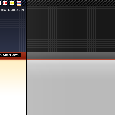
ssie
|
Nieuws2.nl