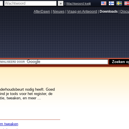
|
Wachtwoord kwijt
AfterDawn
|
Nieuws
|
Vraag en Antwoord
|
Downloads
|
Discu
nderhoudsbeurt nodig heeft. Goed
nd je tools voor het register, de
tie, tweaken, en meer ...
em tweaken