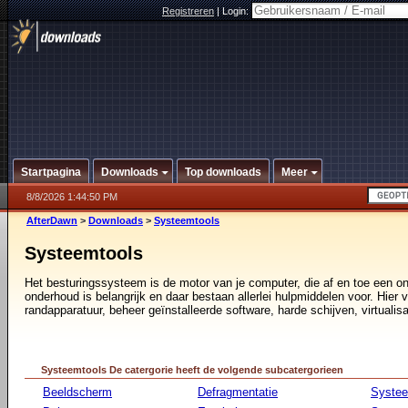
Registreren
|
Login:
Startpagina
Downloads
Top downloads
Meer
8/8/2026 1:44:50 PM
AfterDawn
>
Downloads
>
Systeemtools
Systeemtools
Het besturingssysteem is de motor van je computer, die af en toe een o
onderhoud is belangrijk en daar bestaan allerlei hulpmiddelen voor. Hier vi
randapparatuur, beheer geïnstalleerde software, harde schijven, virtualisa
Systeemtools De catergorie heeft de volgende subcatergorieen
Beeldscherm
Defragmentatie
Syste