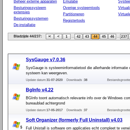
Beheer externe apparaten
Emulatie
Systee
Besturingssysteem
Overige systeemtools
Virtual
extensies
Partitioneren
Virtue
Besturingssystemen
Registertools
De-installatie
Bladzijde 44/237:
...
...
1
42
43
44
45
46
237
SysGauge v7.0.36
SysGauge is systeeminformatietool die allerhande informatie 
systeem kan weergeven.
Update datum:
31-07-2020
Downloads :
38
Bestandsgrootte
BgInfo v4.22
BGInfo toont automatisch relevante info over de Windows co
bureaublad achtergrond
Update datum:
17-05-2017
Downloads :
37
Bestandsgrootte
Soft Organizer (formerly Full Uninstall) v4.03
Full Unistall is software om applicaties echt compleet te verwi