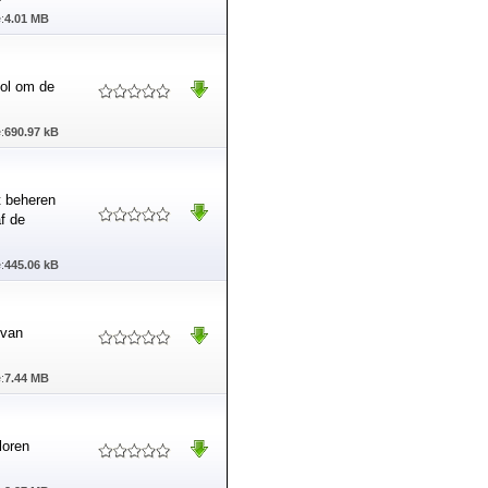
:
4.01 MB
ool om de
:
690.97 kB
t beheren
f de
:
445.06 kB
 van
:
7.44 MB
loren