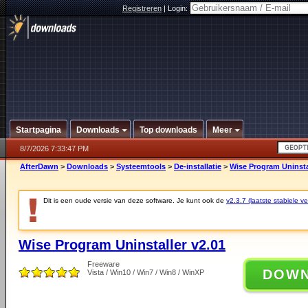
Registreren
|
Login:
Startpagina
Downloads
Top downloads
Meer
8/7/2026 7:33:47 PM
AfterDawn
>
Downloads
>
Systeemtools
>
De-installatie
>
Wise Program Uninsta
Dit is een oude versie van deze software. Je kunt ook de
v2.3.7 (laatste stabiele ve
Wise Program Uninstaller v2.01
Freeware
DOW
Vista / Win10 / Win7 / Win8 / WinXP