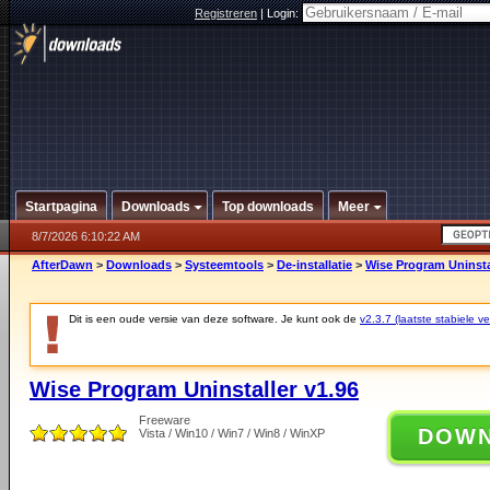
Registreren
|
Login:
Startpagina
Downloads
Top downloads
Meer
8/7/2026 6:10:22 AM
AfterDawn
>
Downloads
>
Systeemtools
>
De-installatie
>
Wise Program Uninsta
Dit is een oude versie van deze software. Je kunt ook de
v2.3.7 (laatste stabiele ve
Wise Program Uninstaller v1.96
Freeware
DOW
Vista / Win10 / Win7 / Win8 / WinXP