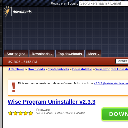
Registreren
|
Login:
Startpagina
Downloads
Top downloads
Meer
8/7/2026 1:31:58 PM
AfterDawn
>
Downloads
>
Systeemtools
>
De-installatie
>
Wise Program Uninstal
Dit is een oude versie van deze software. Je kunt ook de
v2.3.7 (laatste stabiele ve
Wise Program Uninstaller v2.3.3
Freeware
DOW
Vista / Win10 / Win7 / Win8 / WinXP