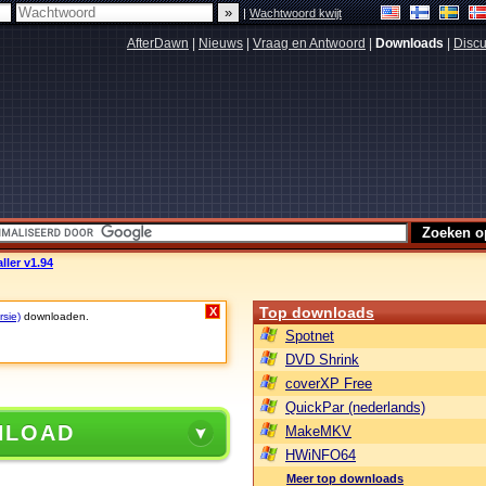
|
Wachtwoord kwijt
AfterDawn
|
Nieuws
|
Vraag en Antwoord
|
Downloads
|
Discu
ller v1.94
Top downloads
X
rsie)
downloaden.
Spotnet
DVD Shrink
coverXP Free
QuickPar (nederlands)
NLOAD
MakeMKV
HWiNFO64
Meer top downloads