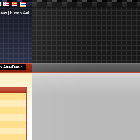
ssie
|
Nieuws2.nl