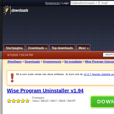
Registreren
|
Login:
Startpagina
Downloads
Top downloads
Meer
8/7/2026 7:55:54 PM
AfterDawn
>
Downloads
>
Systeemtools
>
De-installatie
>
Wise Program Uninsta
Dit is een oude versie van deze software. Je kunt ook de
v2.3.7 (laatste stabiele ve
Wise Program Uninstaller v1.94
Freeware
DOW
Vista / Win10 / Win7 / Win8 / WinXP