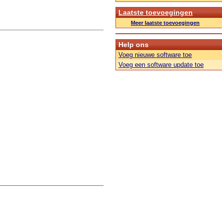
Laatste toevoegingen
Meer laatste toevoegingen
Help ons
Voeg nieuwe software toe
Voeg een software update toe