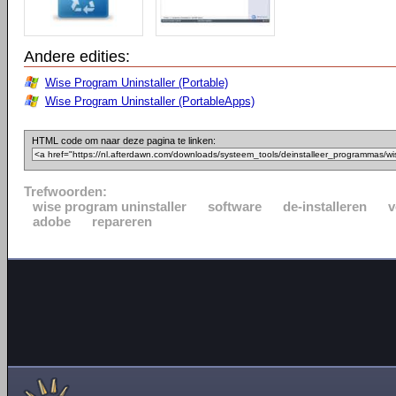
Andere edities:
Wise Program Uninstaller (Portable)
Wise Program Uninstaller (PortableApps)
HTML code om naar deze pagina te linken:
Trefwoorden:
wise program uninstaller
software
de-installeren
v
adobe
repareren