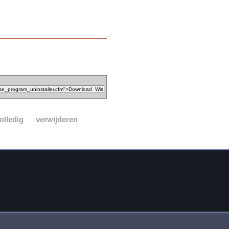
olledig
verwijderen