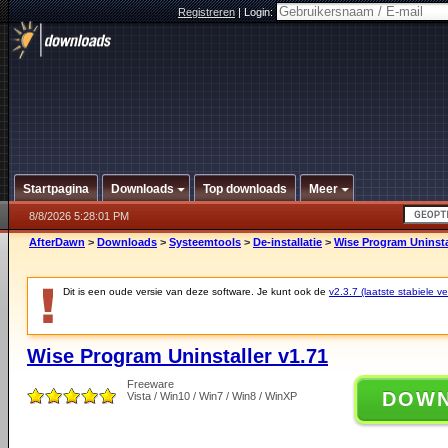
Registreren
|
Login:
Startpagina
Downloads
Top downloads
Meer
8/8/2026 5:28:01 PM
AfterDawn
>
Downloads
>
Systeemtools
>
De-installatie
>
Wise Program Uninsta
Dit is een oude versie van deze software. Je kunt ook de
v2.3.7 (laatste stabiele ve
Wise Program Uninstaller v1.71
Freeware
DOW
Vista / Win10 / Win7 / Win8 / WinXP