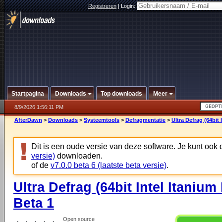
Registreren
|
Login:
Startpagina
Downloads
Top downloads
Meer
8/9/2026 1:56:11 PM
AfterDawn
>
Downloads
>
Systeemtools
>
Defragmentatie
>
Ultra Defrag (64bit 
Dit is een oude versie van deze software. Je kunt ook
versie)
downloaden.
of de
v7.0.0 beta 6 (laatste beta versie)
.
Ultra Defrag (64bit Intel Itanium
Beta 1
Open source