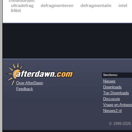
Trefwoorden:
ultradefrag
defragmenteren
defragmentatie
intel
64bit
Sections:
Nieuws
Over AfterDawn
Downloads
Feedback
Top Downloads
Discussie
Vraag en Antwoo
Nieuws2.nl
© 1999-2026