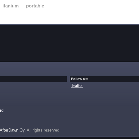
itanium
portable
Follow us:
Twitter
rd
AfterDawn Oy
. All rights reserved