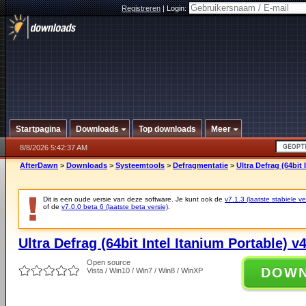
Registreren
|
Login:
Startpagina
Downloads
Top downloads
Meer
8/8/2026 5:42:37 AM
AfterDawn
>
Downloads
>
Systeemtools
>
Defragmentatie
>
Ultra Defrag (64bit 
Dit is een oude versie van deze software. Je kunt ook de
v7.1.3 (laatste stabiele ve
of de
v7.0.0 beta 6 (laatste beta versie)
.
Ultra Defrag (64bit Intel Itanium Portable) v4
Open source
DOW
Vista / Win10 / Win7 / Win8 / WinXP