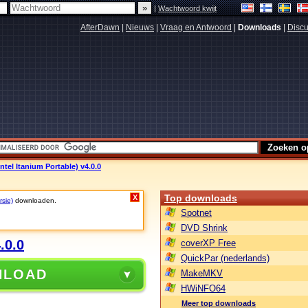
|
Wachtwoord kwijt
AfterDawn
|
Nieuws
|
Vraag en Antwoord
|
Downloads
|
Discu
Intel Itanium Portable) v4.0.0
Top downloads
X
rsie)
downloaden.
Spotnet
DVD Shrink
.0.0
coverXP Free
QuickPar (nederlands)
NLOAD
MakeMKV
HWiNFO64
Meer top downloads