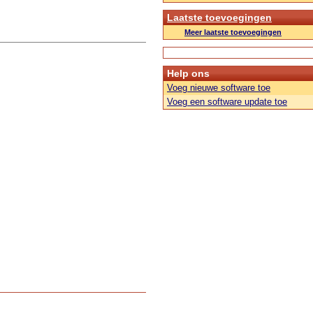
Laatste toevoegingen
Meer laatste toevoegingen
Help ons
Voeg nieuwe software toe
Voeg een software update toe