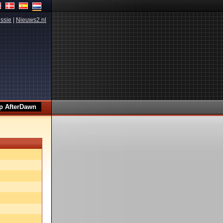
ssie
|
Nieuws2.nl