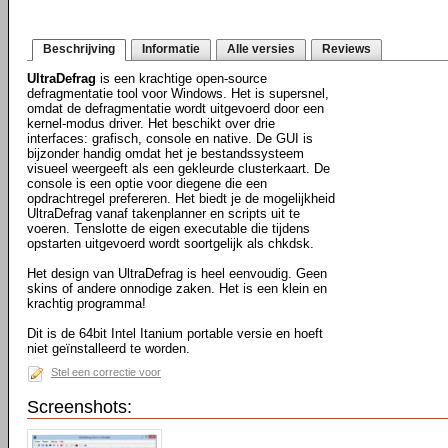
Beschrijving
Informatie
Alle versies
Reviews
UltraDefrag
is een krachtige open-source
defragmentatie tool voor Windows. Het is supersnel,
omdat de defragmentatie wordt uitgevoerd door een
kernel-modus driver. Het beschikt over drie
interfaces: grafisch, console en native. De GUI is
bijzonder handig omdat het je bestandssysteem
visueel weergeeft als een gekleurde clusterkaart. De
console is een optie voor diegene die een
opdrachtregel prefereren. Het biedt je de mogelijkheid
UltraDefrag vanaf takenplanner en scripts uit te
voeren. Tenslotte de eigen executable die tijdens
opstarten uitgevoerd wordt soortgelijk als chkdsk.
Het design van UltraDefrag is heel eenvoudig. Geen
skins of andere onnodige zaken. Het is een klein en
krachtig programma!
Dit is de 64bit Intel Itanium portable versie en hoeft
niet geïnstalleerd te worden.
Stel een correctie voor
Screenshots: