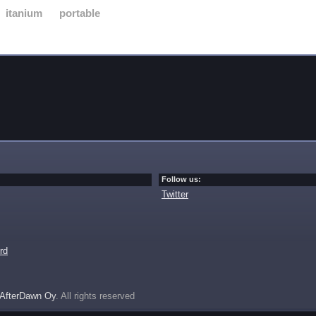
itanium
portable
Follow us:
Twitter
rd
AfterDawn Oy
. All rights reserved