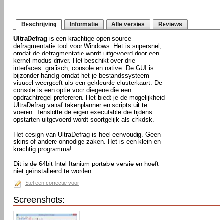
Beschrijving
Informatie
Alle versies
Reviews
UltraDefrag
is een krachtige open-source
defragmentatie tool voor Windows. Het is supersnel,
omdat de defragmentatie wordt uitgevoerd door een
kernel-modus driver. Het beschikt over drie
interfaces: grafisch, console en native. De GUI is
bijzonder handig omdat het je bestandssysteem
visueel weergeeft als een gekleurde clusterkaart. De
console is een optie voor diegene die een
opdrachtregel prefereren. Het biedt je de mogelijkheid
UltraDefrag vanaf takenplanner en scripts uit te
voeren. Tenslotte de eigen executable die tijdens
opstarten uitgevoerd wordt soortgelijk als chkdsk.
Het design van UltraDefrag is heel eenvoudig. Geen
skins of andere onnodige zaken. Het is een klein en
krachtig programma!
Dit is de 64bit Intel Itanium portable versie en hoeft
niet geïnstalleerd te worden.
Stel een correctie voor
Screenshots: