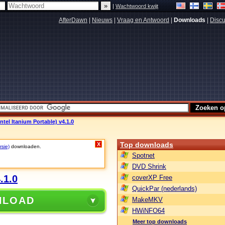
|
Wachtwoord kwijt
AfterDawn
|
Nieuws
|
Vraag en Antwoord
|
Downloads
|
Discu
Intel Itanium Portable) v4.1.0
Top downloads
X
rsie)
downloaden.
Spotnet
DVD Shrink
.1.0
coverXP Free
QuickPar (nederlands)
NLOAD
MakeMKV
HWiNFO64
Meer top downloads