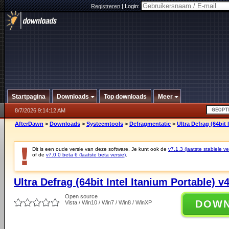
Registreren
|
Login:
Startpagina
Downloads
Top downloads
Meer
8/7/2026 9:14:12 AM
AfterDawn
>
Downloads
>
Systeemtools
>
Defragmentatie
>
Ultra Defrag (64bit 
Dit is een oude versie van deze software. Je kunt ook de
v7.1.3 (laatste stabiele ve
of de
v7.0.0 beta 6 (laatste beta versie)
.
Ultra Defrag (64bit Intel Itanium Portable) v4
Open source
DOW
Vista / Win10 / Win7 / Win8 / WinXP