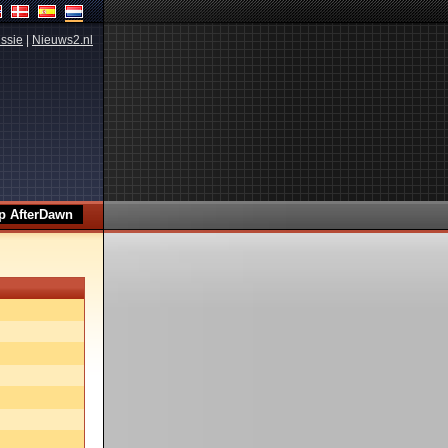
ssie
|
Nieuws2.nl