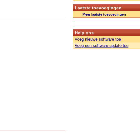
Laatste toevoegingen
Meer laatste toevoegingen
Help ons
Voeg nieuwe software toe
Voeg een software update toe