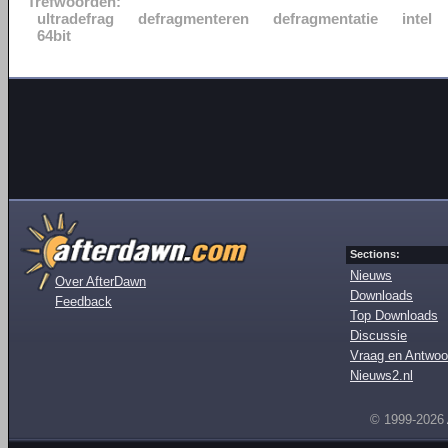
Trefwoorden:
ultradefrag
defragmenteren
defragmentatie
intel
64bit
Sections:
Nieuws
Over AfterDawn
Downloads
Feedback
Top Downloads
Discussie
Vraag en Antwoo
Nieuws2.nl
© 1999-2026