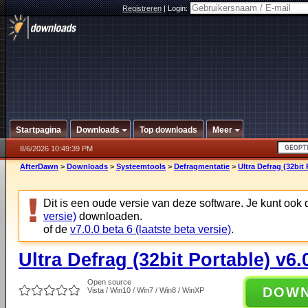
Registreren
|
Login:
Startpagina
Downloads
Top downloads
Meer
8/6/2026 10:49:39 PM
AfterDawn
>
Downloads
>
Systeemtools
>
Defragmentatie
>
Ultra Defrag (32bit 
Dit is een oude versie van deze software. Je kunt ook
versie)
downloaden.
of de
v7.0.0 beta 6 (laatste beta versie)
.
Ultra Defrag (32bit Portable) v6.
Open source
DOW
Vista / Win10 / Win7 / Win8 / WinXP