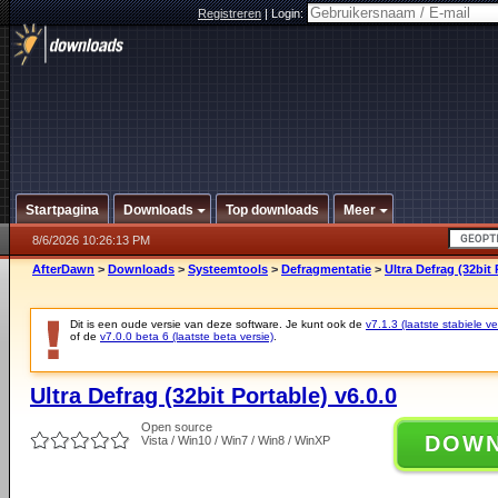
Registreren
|
Login:
Startpagina
Downloads
Top downloads
Meer
8/6/2026 10:26:13 PM
AfterDawn
>
Downloads
>
Systeemtools
>
Defragmentatie
>
Ultra Defrag (32bit 
Dit is een oude versie van deze software. Je kunt ook de
v7.1.3 (laatste stabiele ve
of de
v7.0.0 beta 6 (laatste beta versie)
.
Ultra Defrag (32bit Portable) v6.0.0
Open source
DOW
Vista / Win10 / Win7 / Win8 / WinXP