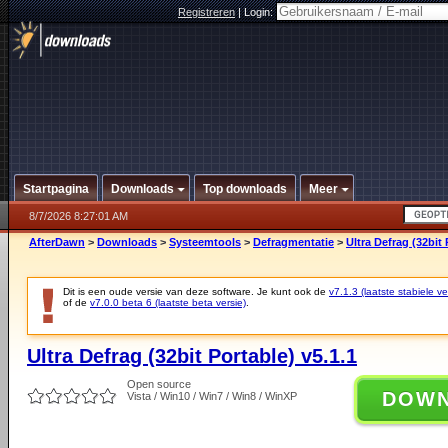
Registreren
|
Login:
Startpagina
Downloads
Top downloads
Meer
8/7/2026 8:27:01 AM
AfterDawn
>
Downloads
>
Systeemtools
>
Defragmentatie
>
Ultra Defrag (32bit 
Dit is een oude versie van deze software. Je kunt ook de
v7.1.3 (laatste stabiele ve
of de
v7.0.0 beta 6 (laatste beta versie)
.
Ultra Defrag (32bit Portable) v5.1.1
Open source
DOW
Vista / Win10 / Win7 / Win8 / WinXP