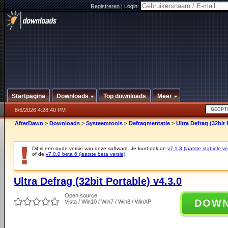
Registreren
|
Login:
Startpagina
Downloads
Top downloads
Meer
8/6/2026 4:28:40 PM
AfterDawn
>
Downloads
>
Systeemtools
>
Defragmentatie
>
Ultra Defrag (32bit 
Dit is een oude versie van deze software. Je kunt ook de
v7.1.3 (laatste stabiele ve
of de
v7.0.0 beta 6 (laatste beta versie)
.
Ultra Defrag (32bit Portable) v4.3.0
Open source
DOW
Vista / Win10 / Win7 / Win8 / WinXP