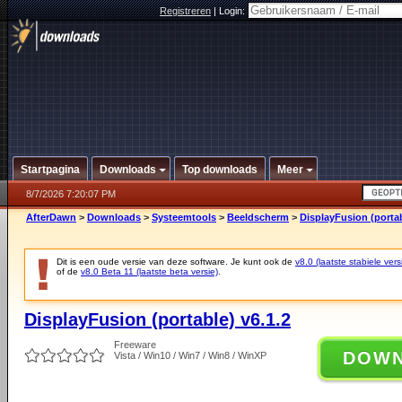
Registreren
|
Login:
Startpagina
Downloads
Top downloads
Meer
8/7/2026 7:20:07 PM
AfterDawn
>
Downloads
>
Systeemtools
>
Beeldscherm
>
DisplayFusion (portab
Dit is een oude versie van deze software. Je kunt ook de
v8.0 (laatste stabiele vers
of de
v8.0 Beta 11 (laatste beta versie)
.
DisplayFusion (portable) v6.1.2
Freeware
DOW
Vista / Win10 / Win7 / Win8 / WinXP