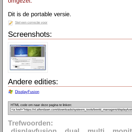
omgezet.
Dit is de portable versie.
Stel een correctie voor
Screenshots:
Andere edities:
DisplayFusion
HTML code om naar deze pagina te linken:
Trefwoorden:
displayfusion
dual
multi
monit