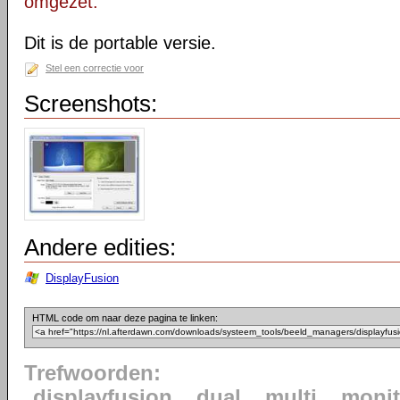
omgezet.
Dit is de portable versie.
Stel een correctie voor
Screenshots:
Andere edities:
DisplayFusion
HTML code om naar deze pagina te linken:
Trefwoorden:
displayfusion
dual
multi
monit