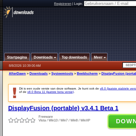
Registreren
|
Login:
Startpagina
Downloads
Top downloads
Meer
8/8/2026 10:39:00 AM
AfterDawn
>
Downloads
>
Systeemtools
>
Beeldscherm
>
DisplayFusion (portab
Dit is een oude versie van deze software. Je kunt ook de
v8.0 (laatste stabiele vers
of de
v8.0 Beta 11 (laatste beta versie)
.
DisplayFusion (portable) v3.4.1 Beta 1
Freeware
DOW
Vista / Win10 / Win7 / Win8 / WinXP