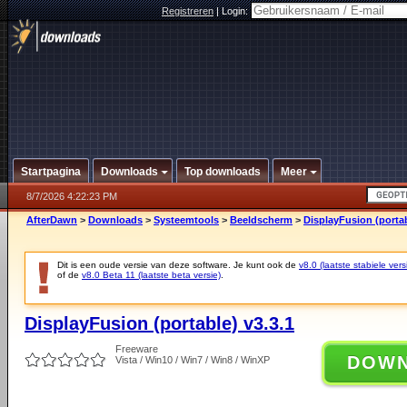
Registreren
|
Login:
Startpagina
Downloads
Top downloads
Meer
8/7/2026 4:22:23 PM
AfterDawn
>
Downloads
>
Systeemtools
>
Beeldscherm
>
DisplayFusion (portab
Dit is een oude versie van deze software. Je kunt ook de
v8.0 (laatste stabiele vers
of de
v8.0 Beta 11 (laatste beta versie)
.
DisplayFusion (portable) v3.3.1
Freeware
DOW
Vista / Win10 / Win7 / Win8 / WinXP