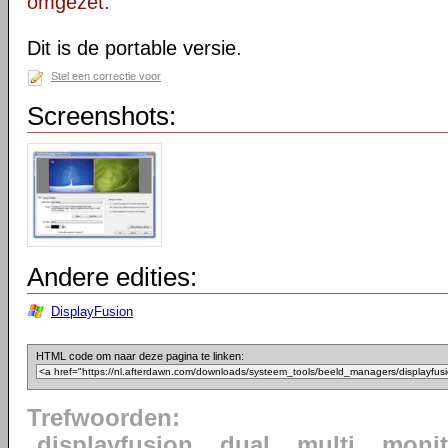
omgezet.
Dit is de portable versie.
Stel een correctie voor
Screenshots:
Andere edities:
DisplayFusion
HTML code om naar deze pagina te linken:
Trefwoorden:
displayfusion
dual
multi
monit