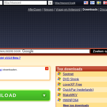
|
Wachtwoord kwijt
AfterDawn
|
Nieuws
|
Vraag en Antwoord
|
Downloads
|
Discu
le) v3.5.0 Beta 7
Top downloads
X
ie)
downloaden.
Spotnet
DVD Shrink
coverXP Free
QuickPar (nederlands)
NLOAD
MakeMKV
HWiNFO64
Meer top downloads