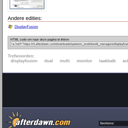
Andere edities:
DisplayFusion
HTML code om naar deze pagina te linken:
Trefwoorden:
displayfusion
dual
multi
monitor
taakbalk
ac
Sections: