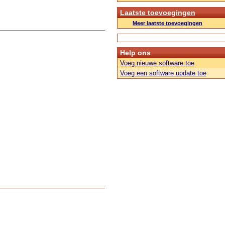
Laatste toevoegingen
Meer laatste toevoegingen
Help ons
Voeg nieuwe software toe
Voeg een software update toe