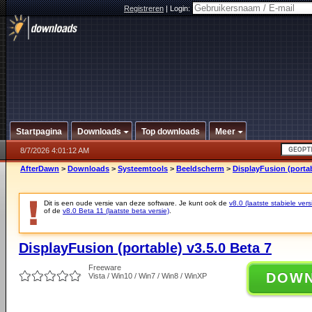
Registreren
|
Login:
Startpagina
Downloads
Top downloads
Meer
8/7/2026 4:01:12 AM
AfterDawn
>
Downloads
>
Systeemtools
>
Beeldscherm
>
DisplayFusion (portab
Dit is een oude versie van deze software. Je kunt ook de
v8.0 (laatste stabiele vers
of de
v8.0 Beta 11 (laatste beta versie)
.
DisplayFusion (portable) v3.5.0 Beta 7
Freeware
DOW
Vista / Win10 / Win7 / Win8 / WinXP