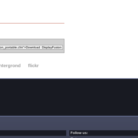
htergrond
flickr
Follow us: