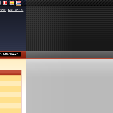
ssie
|
Nieuws2.nl