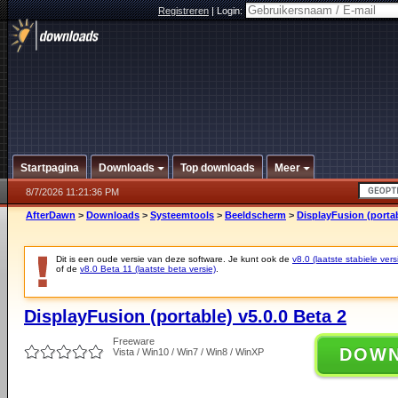
Registreren
|
Login:
Startpagina
Downloads
Top downloads
Meer
8/7/2026 11:21:36 PM
AfterDawn
>
Downloads
>
Systeemtools
>
Beeldscherm
>
DisplayFusion (portab
Dit is een oude versie van deze software. Je kunt ook de
v8.0 (laatste stabiele vers
of de
v8.0 Beta 11 (laatste beta versie)
.
DisplayFusion (portable) v5.0.0 Beta 2
Freeware
DOW
Vista / Win10 / Win7 / Win8 / WinXP