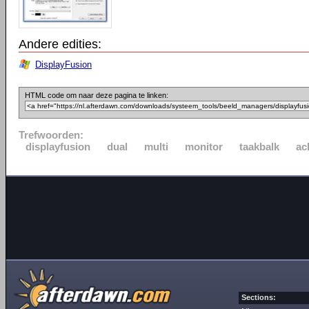
Andere edities:
DisplayFusion
HTML code om naar deze pagina te linken:
Trefwoorden:
displayfusion
dual
multi
monitor
taakbalk
ac
Sections: