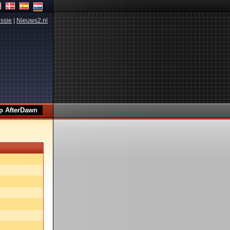
ssie
|
Nieuws2.nl