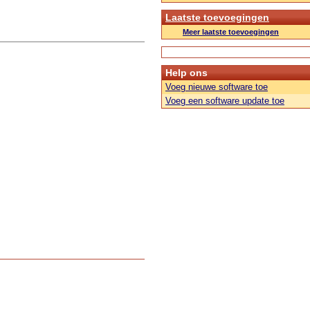
Laatste toevoegingen
Meer laatste toevoegingen
Help ons
Voeg nieuwe software toe
Voeg een software update toe