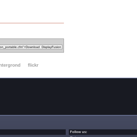
htergrond
flickr
Follow us: