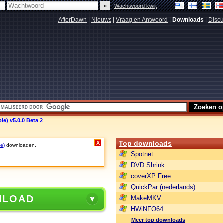
|
Wachtwoord kwijt
AfterDawn
|
Nieuws
|
Vraag en Antwoord
|
Downloads
|
Discu
le) v5.0.0 Beta 2
Top downloads
X
ie)
downloaden.
Spotnet
DVD Shrink
coverXP Free
QuickPar (nederlands)
NLOAD
MakeMKV
HWiNFO64
Meer top downloads