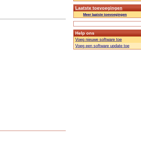
Laatste toevoegingen
Meer laatste toevoegingen
Help ons
Voeg nieuwe software toe
Voeg een software update toe