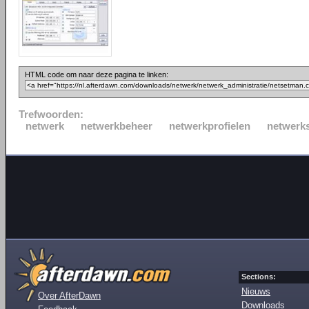
HTML code om naar deze pagina te linken:
Trefwoorden:
netwerk
netwerkbeheer
netwerkprofielen
netwerk
Sections:
Nieuws
Over AfterDawn
Downloads