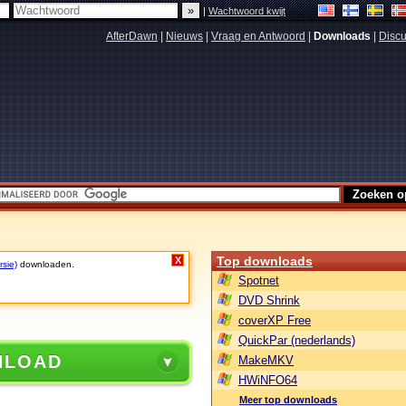
|
Wachtwoord kwijt
AfterDawn
|
Nieuws
|
Vraag en Antwoord
|
Downloads
|
Discu
Top downloads
X
rsie)
downloaden.
Spotnet
DVD Shrink
coverXP Free
QuickPar (nederlands)
NLOAD
MakeMKV
HWiNFO64
Meer top downloads