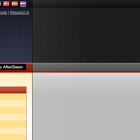
ssie
|
Nieuws2.nl