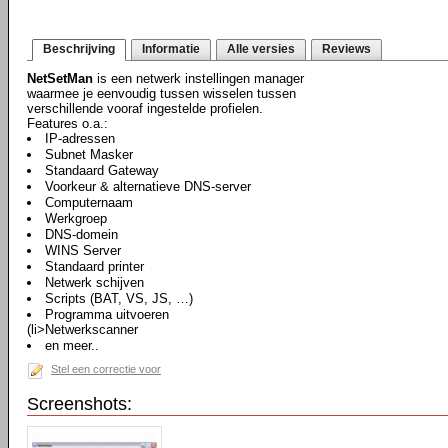
Beschrijving
Informatie
Alle versies
Reviews
NetSetMan
is een netwerk instellingen manager
waarmee je eenvoudig tussen wisselen tussen
verschillende vooraf ingestelde profielen.
Features o.a.:
IP-adressen
Subnet Masker
Standaard Gateway
Voorkeur & alternatieve DNS-server
Computernaam
Werkgroep
DNS-domein
WINS Server
Standaard printer
Netwerk schijven
Scripts (BAT, VS, JS, …)
Programma uitvoeren
(li>Netwerkscanner
en meer..
Stel een correctie voor
Screenshots: