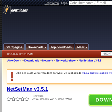
Registreren
|
Login:
Startpagina
Downloads
Top downloads
Meer
8/6/2026 11:13:32 AM
AfterDawn
>
Downloads
>
Netwerk
>
Netwerkbeheer
>
NetSetMan v3.5.1
Dit is een oude versie van deze software. Je kunt ook de
v4.7.2 (laatste stabiele ve
NetSetMan v3.5.1
Freeware
DOW
Vista / Win10 / Win7 / Win8 / WinXP