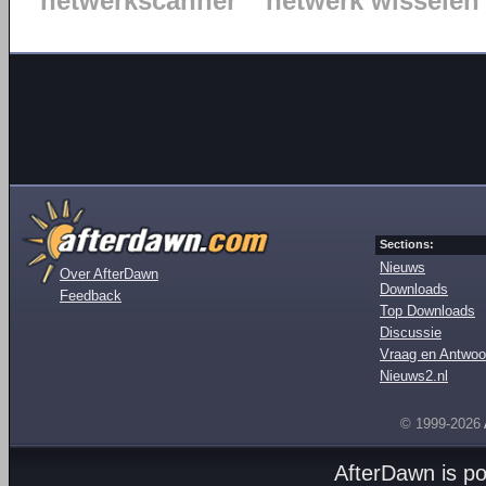
netwerkscanner
netwerk wisselen
Sections:
Nieuws
Over AfterDawn
Downloads
Feedback
Top Downloads
Discussie
Vraag en Antwoo
Nieuws2.nl
© 1999-2026
AfterDawn is p