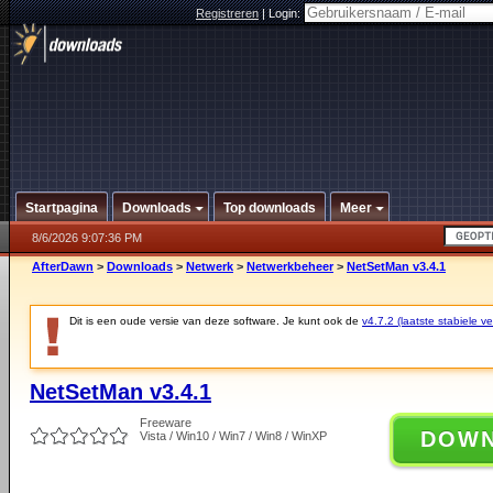
Registreren
|
Login:
Startpagina
Downloads
Top downloads
Meer
8/6/2026 9:07:36 PM
AfterDawn
>
Downloads
>
Netwerk
>
Netwerkbeheer
>
NetSetMan v3.4.1
Dit is een oude versie van deze software. Je kunt ook de
v4.7.2 (laatste stabiele ve
NetSetMan v3.4.1
Freeware
DOW
Vista / Win10 / Win7 / Win8 / WinXP