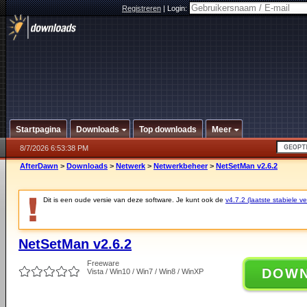
Registreren
|
Login:
Startpagina
Downloads
Top downloads
Meer
8/7/2026 6:53:38 PM
AfterDawn
>
Downloads
>
Netwerk
>
Netwerkbeheer
>
NetSetMan v2.6.2
Dit is een oude versie van deze software. Je kunt ook de
v4.7.2 (laatste stabiele ve
NetSetMan v2.6.2
Freeware
DOW
Vista / Win10 / Win7 / Win8 / WinXP