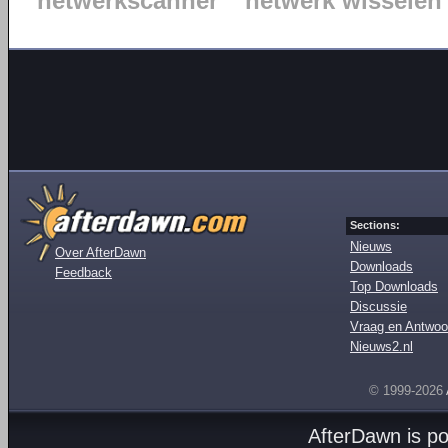
netwerkscanner
netwerk wisselen
Sections:
Nieuws
Over AfterDawn
Downloads
Feedback
Top Downloads
Discussie
Vraag en Antwoo
Nieuws2.nl
© 1999-2026
AfterDawn is p