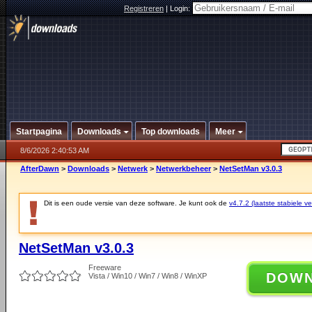
Registreren
|
Login:
Startpagina
Downloads
Top downloads
Meer
8/6/2026 2:40:53 AM
AfterDawn
>
Downloads
>
Netwerk
>
Netwerkbeheer
>
NetSetMan v3.0.3
Dit is een oude versie van deze software. Je kunt ook de
v4.7.2 (laatste stabiele ve
NetSetMan v3.0.3
Freeware
DOW
Vista / Win10 / Win7 / Win8 / WinXP