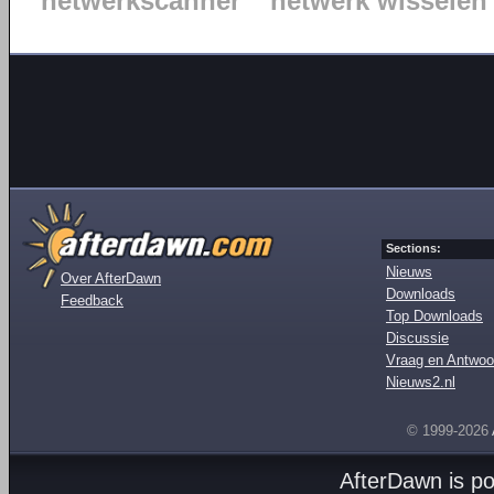
netwerkscanner
netwerk wisselen
Sections:
Nieuws
Over AfterDawn
Downloads
Feedback
Top Downloads
Discussie
Vraag en Antwoo
Nieuws2.nl
© 1999-2026
AfterDawn is p