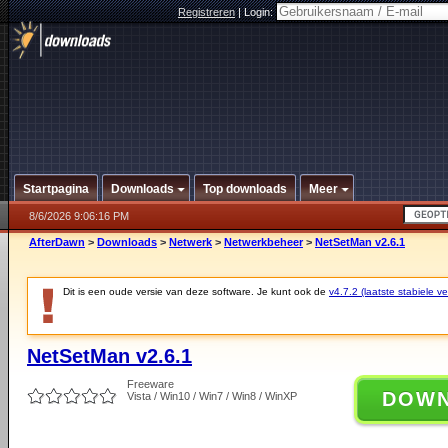
Registreren
|
Login:
Startpagina
Downloads
Top downloads
Meer
8/6/2026 9:06:16 PM
AfterDawn
>
Downloads
>
Netwerk
>
Netwerkbeheer
>
NetSetMan v2.6.1
Dit is een oude versie van deze software. Je kunt ook de
v4.7.2 (laatste stabiele ve
NetSetMan v2.6.1
Freeware
DOW
Vista / Win10 / Win7 / Win8 / WinXP