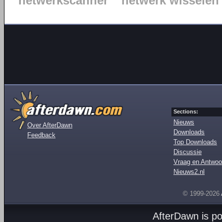
netwerkscanner
netwerk wisselen
Sections:
Nieuws
Over AfterDawn
Downloads
Feedback
Top Downloads
Discussie
Vraag en Antwoo
Nieuws2.nl
© 1999-2026
AfterDawn is p