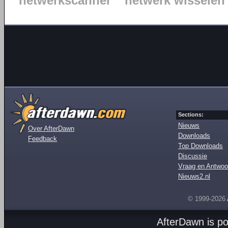
netwerkscanner
netwerk wisselen
Sections:
Nieuws
Over AfterDawn
Downloads
Feedback
Top Downloads
Discussie
Vraag en Antwoo
Nieuws2.nl
© 1999-2026
AfterDawn is p