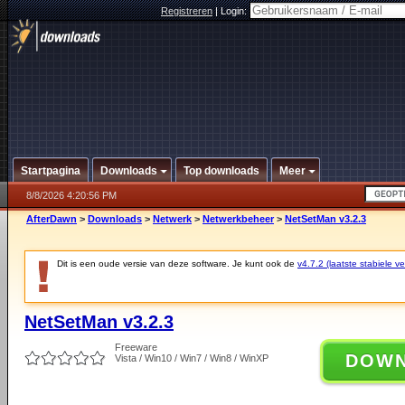
Registreren
|
Login:
Startpagina
Downloads
Top downloads
Meer
8/8/2026 4:20:56 PM
AfterDawn
>
Downloads
>
Netwerk
>
Netwerkbeheer
>
NetSetMan v3.2.3
Dit is een oude versie van deze software. Je kunt ook de
v4.7.2 (laatste stabiele ve
NetSetMan v3.2.3
Freeware
DOW
Vista / Win10 / Win7 / Win8 / WinXP