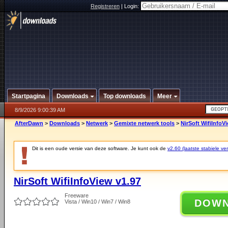
Registreren
|
Login:
Startpagina
Downloads
Top downloads
Meer
8/9/2026 9:00:39 AM
AfterDawn
>
Downloads
>
Netwerk
>
Gemixte netwerk tools
>
NirSoft WifiInfoV
Dit is een oude versie van deze software. Je kunt ook de
v2.60 (laatste stabiele ver
NirSoft WifiInfoView v1.97
Freeware
DOW
Vista / Win10 / Win7 / Win8