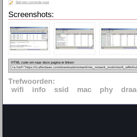
Stel een correctie voor
Screenshots:
HTML code om naar deze pagina te linken:
Trefwoorden:
wifi
info
ssid
mac
phy
draa