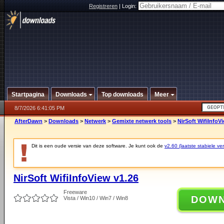
Registreren
|
Login:
Startpagina
Downloads
Top downloads
Meer
8/7/2026 6:41:05 PM
AfterDawn
>
Downloads
>
Netwerk
>
Gemixte netwerk tools
>
NirSoft WifiInfoV
Dit is een oude versie van deze software. Je kunt ook de
v2.60 (laatste stabiele ver
NirSoft WifiInfoView v1.26
Freeware
DOW
Vista / Win10 / Win7 / Win8