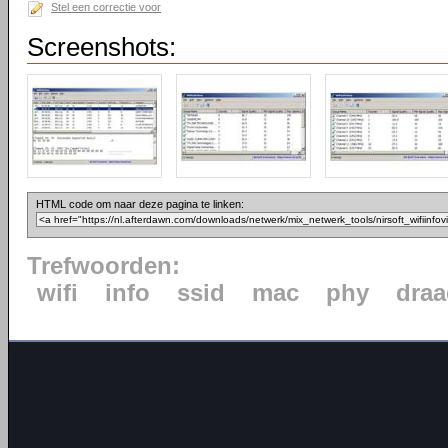
Stel een correctie voor
Screenshots:
HTML code om naar deze pagina te linken:
Trefwoorden:
wifi
info
ssid
mac
phy
draa