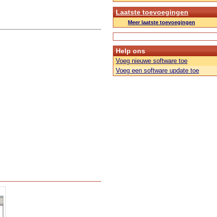
Laatste toevoegingen
Meer laatste toevoegingen
Help ons
Voeg nieuwe software toe
Voeg een software update toe