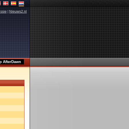
ssie
|
Nieuws2.nl