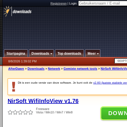
Registreren
|
Login:
Startpagina
Downloads
Top downloads
Meer
8/8/2026 1:39:02 PM
AfterDawn
>
Downloads
>
Netwerk
>
Gemixte netwerk tools
>
NirSoft WifiInfoV
Dit is een oude versie van deze software. Je kunt ook de
v2.60 (laatste stabiele ver
NirSoft WifiInfoView v1.76
Freeware
DOW
Vista / Win10 / Win7 / Win8