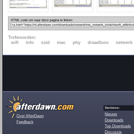
HTML code om naar deze pagina te linken:
Trefwoorden:
wifi
info
ssid
mac
phy
draadloos
netwerk
Sections:
Nieuws
Over AfterDawn
Downloads
Feedback
Top Downloads
Discussie