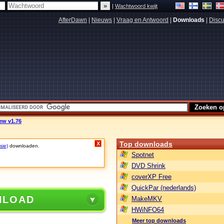
|
Wachtwoord kwijt
AfterDawn
|
Nieuws
|
Vraag en Antwoord
|
Downloads
|
Discu
iew v1.76
Top downloads
X
sie)
downloaden.
Spotnet
DVD Shrink
coverXP Free
QuickPar (nederlands)
NLOAD
MakeMKV
HWiNFO64
Meer top downloads