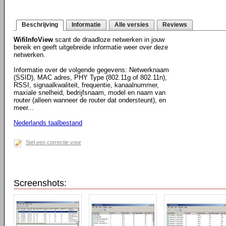
Beschrijving
Informatie
Alle versies
Reviews
WifiInfoView
scant de draadloze netwerken in jouw
bereik en geeft uitgebreide informatie weer over deze
netwerken.
Informatie over de volgende gegevens: Netwerknaam
(SSID), MAC adres, PHY Type (802.11g of 802.11n),
RSSI, signaalkwaliteit, frequentie, kanaalnummer,
maxiale snelheid, bedrijfsnaam, model en naam van
router (alleen wanneer de router dat ondersteunt), en
meer...
Nederlands taalbestand
Stel een correctie voor
Screenshots: