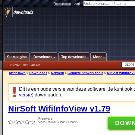
Registreren
|
Login:
Startpagina
Downloads
Top downloads
Meer
8/9/2026 10:16:40 AM
AfterDawn
>
Downloads
>
Netwerk
>
Gemixte netwerk tools
>
NirSoft WifiInfoV
Dit is een oude versie van deze software. Je kunt ook
versie)
downloaden.
NirSoft WifiInfoView v1.79
Freeware
DOW
Vista / Win10 / Win7 / Win8