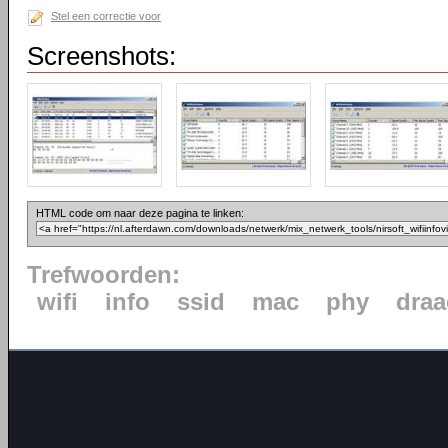
Stel een correctie voor
Screenshots:
HTML code om naar deze pagina te linken:
Trefwoorden:
wifi
info
ssid
mac
phy
draa