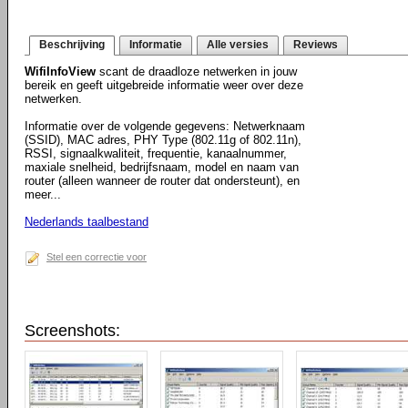
Beschrijving
Informatie
Alle versies
Reviews
WifiInfoView
scant de draadloze netwerken in jouw
bereik en geeft uitgebreide informatie weer over deze
netwerken.
Informatie over de volgende gegevens: Netwerknaam
(SSID), MAC adres, PHY Type (802.11g of 802.11n),
RSSI, signaalkwaliteit, frequentie, kanaalnummer,
maxiale snelheid, bedrijfsnaam, model en naam van
router (alleen wanneer de router dat ondersteunt), en
meer...
Nederlands taalbestand
Stel een correctie voor
Screenshots: