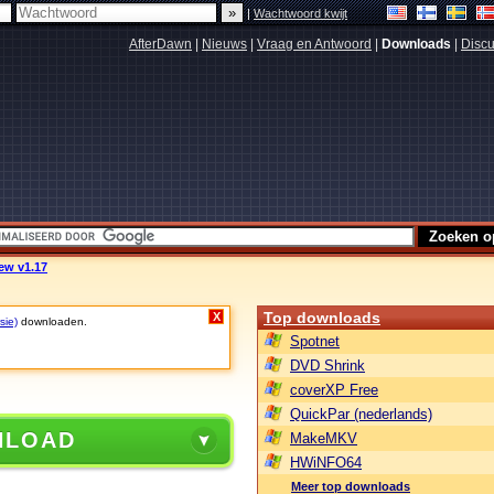
|
Wachtwoord kwijt
AfterDawn
|
Nieuws
|
Vraag en Antwoord
|
Downloads
|
Discu
iew v1.17
Top downloads
X
sie)
downloaden.
Spotnet
DVD Shrink
coverXP Free
QuickPar (nederlands)
NLOAD
MakeMKV
HWiNFO64
Meer top downloads