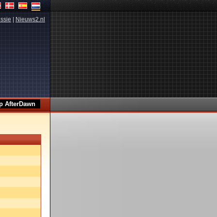
ssie
|
Nieuws2.nl