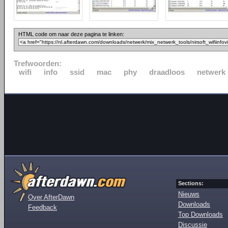
HTML code om naar deze pagina te linken:
Trefwoorden:
wifi
info
ssid
mac
phy
draadloos
netwerk
Sections:
Nieuws
Over AfterDawn
Downloads
Feedback
Top Downloads
Discussie