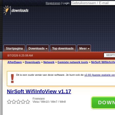
Registreren
|
Login:
Startpagina
Downloads
Top downloads
Meer
8/7/2026 6:25:08 AM
AfterDawn
>
Downloads
>
Netwerk
>
Gemixte netwerk tools
>
NirSoft WifiInfoV
Dit is een oude versie van deze software. Je kunt ook de
v2.60 (laatste stabiele ver
NirSoft WifiInfoView v1.17
Freeware
DOW
Vista / Win10 / Win7 / Win8