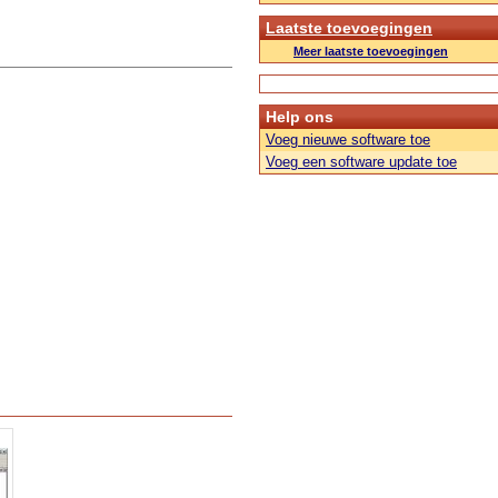
Laatste toevoegingen
Meer laatste toevoegingen
Help ons
Voeg nieuwe software toe
Voeg een software update toe