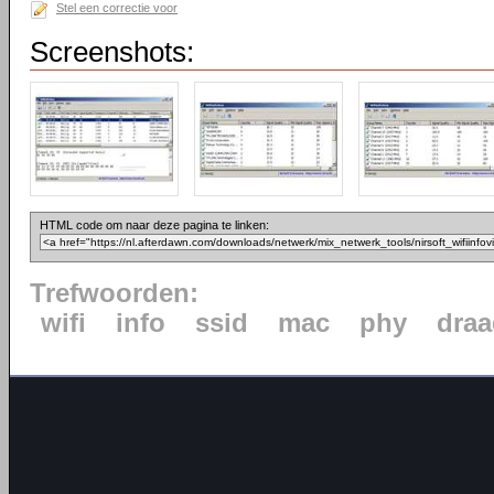
Stel een correctie voor
Screenshots:
HTML code om naar deze pagina te linken:
Trefwoorden:
wifi
info
ssid
mac
phy
draa