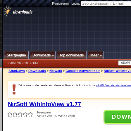
Registreren
|
Login:
Startpagina
Downloads
Top downloads
Meer
8/8/2026 9:10:36 PM
AfterDawn
>
Downloads
>
Netwerk
>
Gemixte netwerk tools
>
NirSoft WifiInfoV
Dit is een oude versie van deze software. Je kunt ook de
v2.60 (laatste stabiele ver
NirSoft WifiInfoView v1.77
Freeware
DOW
Vista / Win10 / Win7 / Win8