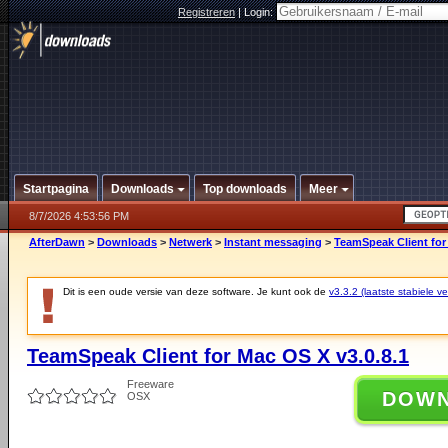
Registreren
|
Login:
Startpagina
Downloads
Top downloads
Meer
8/7/2026 4:53:56 PM
AfterDawn
>
Downloads
>
Netwerk
>
Instant messaging
>
TeamSpeak Client for
Dit is een oude versie van deze software. Je kunt ook de
v3.3.2 (laatste stabiele ve
TeamSpeak Client for Mac OS X v3.0.8.1
Freeware
DOW
OSX