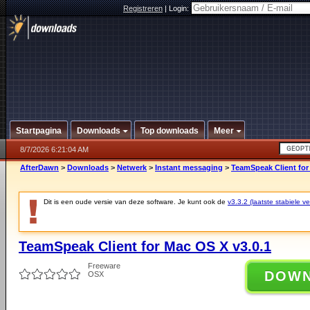
Registreren
|
Login:
Startpagina
Downloads
Top downloads
Meer
8/7/2026 6:21:04 AM
AfterDawn
>
Downloads
>
Netwerk
>
Instant messaging
>
TeamSpeak Client for
Dit is een oude versie van deze software. Je kunt ook de
v3.3.2 (laatste stabiele ve
TeamSpeak Client for Mac OS X v3.0.1
Freeware
DOW
OSX