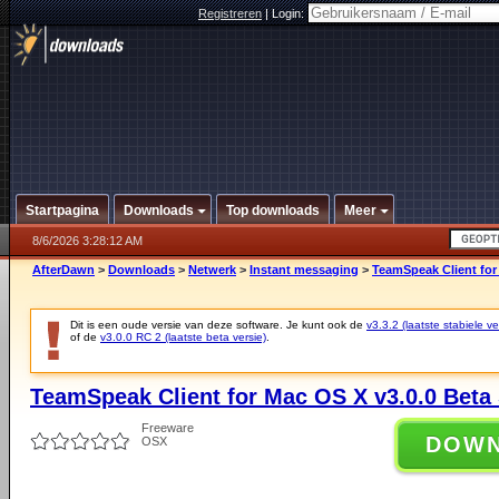
Registreren
|
Login:
Startpagina
Downloads
Top downloads
Meer
8/6/2026 3:28:12 AM
AfterDawn
>
Downloads
>
Netwerk
>
Instant messaging
>
TeamSpeak Client for
Dit is een oude versie van deze software. Je kunt ook de
v3.3.2 (laatste stabiele ve
of de
v3.0.0 RC 2 (laatste beta versie)
.
TeamSpeak Client for Mac OS X v3.0.0 Beta 
Freeware
DOW
OSX