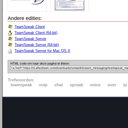
Andere edities:
TeamSpeak Client
TeamSpeak Client (64-bit)
TeamSpeak Server
TeamSpeak Server (64-bit)
TeamSpeak Server for Mac OS X
HTML code om naar deze pagina te linken:
Trefwoorden:
teamspeak
voip
chat
spraak
voice
over
ip