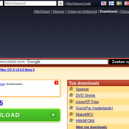
|
Wachtwoord kwijt
AfterDawn
|
Nieuws
|
Vraag en Antwoord
|
Downloads
|
Discu
 Mac OS X v3.0.0 Beta 5
Top downloads
X
rsie)
downloaden.
Spotnet
DVD Shrink
5
coverXP Free
QuickPar (nederlands)
NLOAD
MakeMKV
HWiNFO64
Meer top downloads