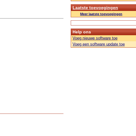
Laatste toevoegingen
Meer laatste toevoegingen
Help ons
Voeg nieuwe software toe
Voeg een software update toe