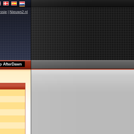
ssie
|
Nieuws2.nl