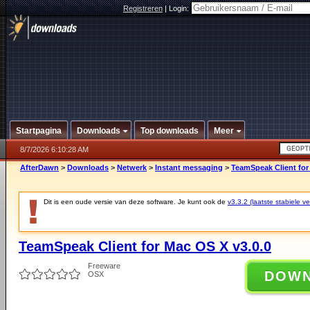
Registreren
|
Login:
Startpagina
Downloads
Top downloads
Meer
8/7/2026 6:10:28 AM
AfterDawn
>
Downloads
>
Netwerk
>
Instant messaging
>
TeamSpeak Client for
Dit is een oude versie van deze software. Je kunt ook de
v3.3.2 (laatste stabiele ve
TeamSpeak Client for Mac OS X v3.0.0
Freeware
DOW
OSX