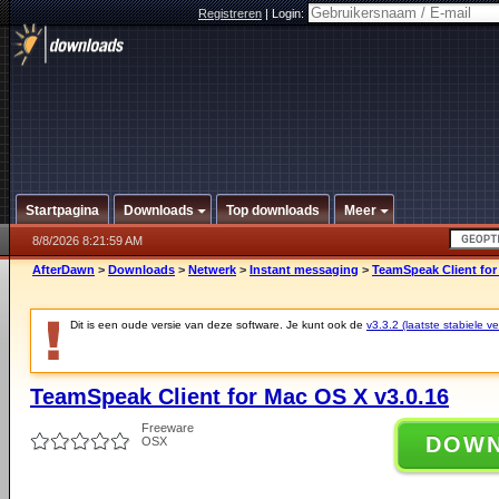
Registreren
|
Login:
Startpagina
Downloads
Top downloads
Meer
8/8/2026 8:21:59 AM
AfterDawn
>
Downloads
>
Netwerk
>
Instant messaging
>
TeamSpeak Client for
Dit is een oude versie van deze software. Je kunt ook de
v3.3.2 (laatste stabiele ve
TeamSpeak Client for Mac OS X v3.0.16
Freeware
DOW
OSX