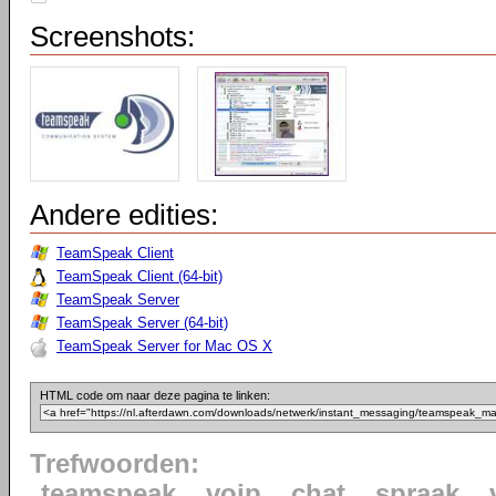
Screenshots:
Andere edities:
TeamSpeak Client
TeamSpeak Client (64-bit)
TeamSpeak Server
TeamSpeak Server (64-bit)
TeamSpeak Server for Mac OS X
HTML code om naar deze pagina te linken:
Trefwoorden:
teamspeak
voip
chat
spraak