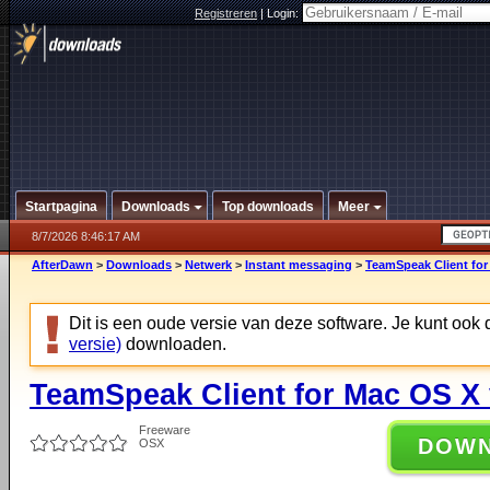
Registreren
|
Login:
Startpagina
Downloads
Top downloads
Meer
8/7/2026 8:46:17 AM
AfterDawn
>
Downloads
>
Netwerk
>
Instant messaging
>
TeamSpeak Client for
Dit is een oude versie van deze software. Je kunt ook
versie)
downloaden.
TeamSpeak Client for Mac OS X 
Freeware
DOW
OSX