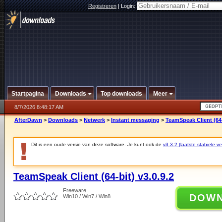
Registreren
|
Login:
Startpagina
Downloads
Top downloads
Meer
8/7/2026 8:48:17 AM
AfterDawn
>
Downloads
>
Netwerk
>
Instant messaging
>
TeamSpeak Client (64-
Dit is een oude versie van deze software. Je kunt ook de
v3.3.2 (laatste stabiele ve
TeamSpeak Client (64-bit) v3.0.9.2
Freeware
DOW
Win10 / Win7 / Win8