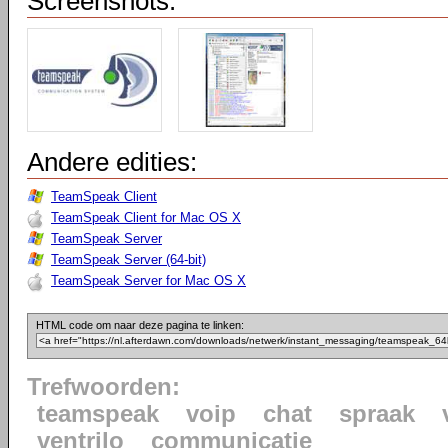
Screenshots:
Andere edities:
TeamSpeak Client
TeamSpeak Client for Mac OS X
TeamSpeak Server
TeamSpeak Server (64-bit)
TeamSpeak Server for Mac OS X
HTML code om naar deze pagina te linken:
Trefwoorden:
teamspeak
voip
chat
spraak
ventrilo
communicatie