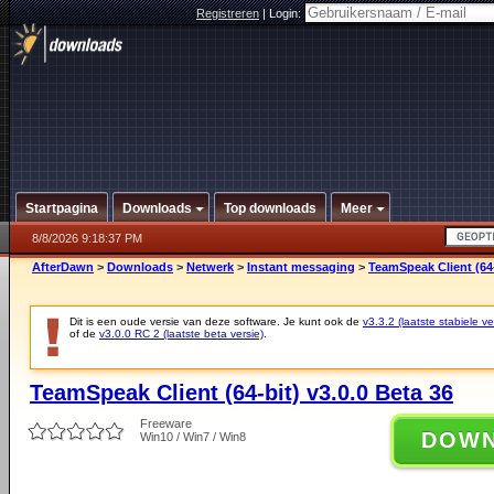
Registreren
|
Login:
Startpagina
Downloads
Top downloads
Meer
8/8/2026 9:18:37 PM
AfterDawn
>
Downloads
>
Netwerk
>
Instant messaging
>
TeamSpeak Client (64-
Dit is een oude versie van deze software. Je kunt ook de
v3.3.2 (laatste stabiele ve
of de
v3.0.0 RC 2 (laatste beta versie)
.
TeamSpeak Client (64-bit) v3.0.0 Beta 36
Freeware
DOW
Win10 / Win7 / Win8