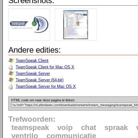
Screenshots:
Andere edities:
TeamSpeak Client
TeamSpeak Client for Mac OS X
TeamSpeak Server
TeamSpeak Server (64-bit)
TeamSpeak Server for Mac OS X
HTML code om naar deze pagina te linken:
Trefwoorden:
teamspeak
voip
chat
spraak
ventrilo
communicatie