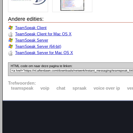
Andere edities:
TeamSpeak Client
TeamSpeak Client for Mac OS X
TeamSpeak Server
TeamSpeak Server (64-bit)
TeamSpeak Server for Mac OS X
HTML code om naar deze pagina te linken:
Trefwoorden:
teamspeak
voip
chat
spraak
voice over ip
ven