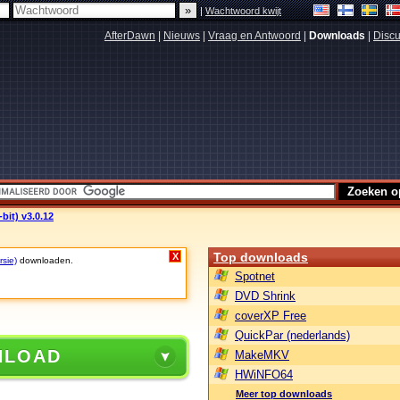
|
Wachtwoord kwijt
AfterDawn
|
Nieuws
|
Vraag en Antwoord
|
Downloads
|
Discu
bit) v3.0.12
Top downloads
X
rsie)
downloaden.
Spotnet
DVD Shrink
coverXP Free
QuickPar (nederlands)
NLOAD
MakeMKV
HWiNFO64
Meer top downloads