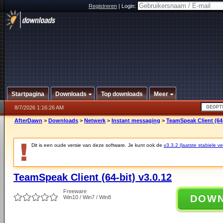
Registreren
|
Login:
Startpagina
Downloads
Top downloads
Meer
8/7/2026 1:16:26 AM
AfterDawn
>
Downloads
>
Netwerk
>
Instant messaging
>
TeamSpeak Client (64-
Dit is een oude versie van deze software. Je kunt ook de
v3.3.2 (laatste stabiele ve
TeamSpeak Client (64-bit) v3.0.12
Freeware
DOW
Win10 / Win7 / Win8