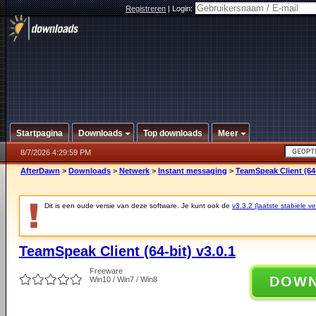
Registreren
|
Login:
Startpagina
Downloads
Top downloads
Meer
8/7/2026 4:29:59 PM
AfterDawn
>
Downloads
>
Netwerk
>
Instant messaging
>
TeamSpeak Client (64-
Dit is een oude versie van deze software. Je kunt ook de
v3.3.2 (laatste stabiele ve
TeamSpeak Client (64-bit) v3.0.1
Freeware
DOW
Win10 / Win7 / Win8