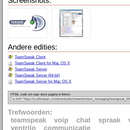
Screenshots:
Andere edities:
TeamSpeak Client
TeamSpeak Client for Mac OS X
TeamSpeak Server
TeamSpeak Server (64-bit)
TeamSpeak Server for Mac OS X
HTML code om naar deze pagina te linken:
Trefwoorden:
teamspeak
voip
chat
spraak
ventrilo
communicatie